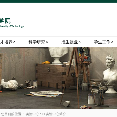
才培养∧
科学研究∧
招生就业∧
学生工作∧
您目前的位置： 实验中心∧>>实验中心简介