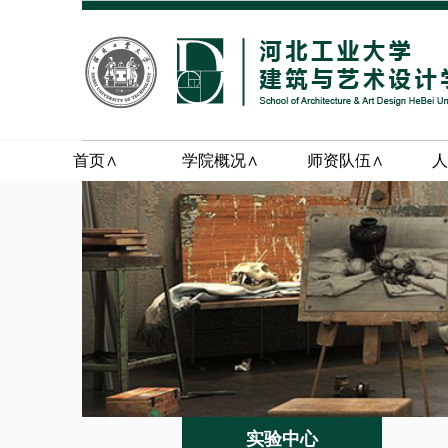
首页∧
学院概况∧
师资队伍∧
人
实验中心