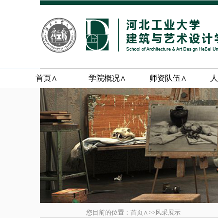
首页∧
学院概况∧
师资队伍∧
人
您目前的位置：首页∧>>风采展示