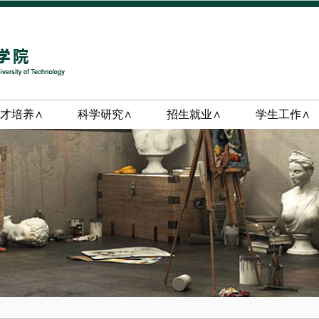
才培养∧
科学研究∧
招生就业∧
学生工作∧