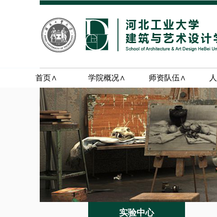
首页∧
学院概况∧
师资队伍∧
人
实验中心