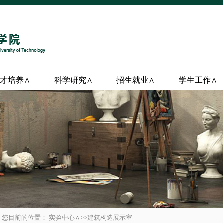
才培养∧
科学研究∧
招生就业∧
学生工作∧
您目前的位置： 实验中心∧>>建筑构造展示室