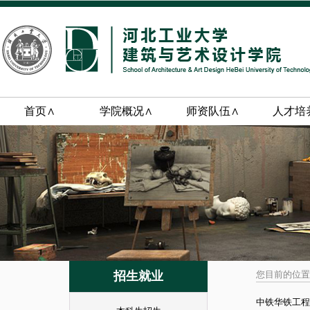
首页∧
学院概况∧
师资队伍∧
人才培
招生就业
您目前的位置
中铁华铁工程