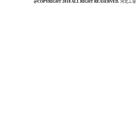
@COPYRIGHT 2018 ALL RIGHT REASERVED.
河北工