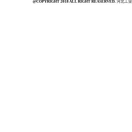
@COPYRIGHT 2018 ALL RIGHT REASERVED.
河北工