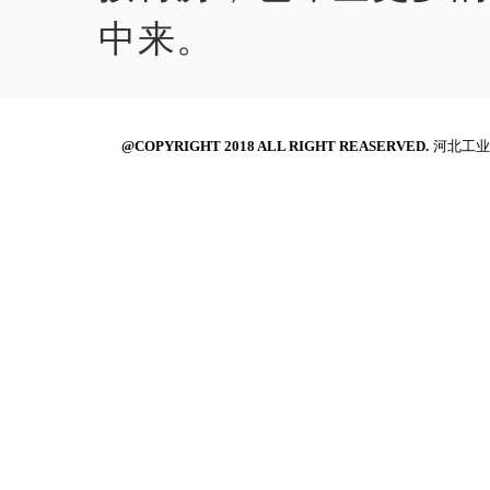
中来。
@COPYRIGHT 2018 ALL RIGHT REASERVED.
河北工