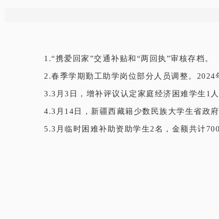
1.“
携爱回家
”
交通补贴和
“
两回执
”
审核存档。
2.
春季学期勤工助学岗位部分人员调整。
2024
3.3
月
3
日，增补评议认定家庭经济困难学生
1
4.
3
月
14
日，新疆西藏籍少数民族大学生省政
5.3
月临时困难补助资助学生
2
名，金额共计
70