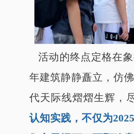
活动的终点定格在象
年建筑静静矗立，仿
代天际线熠熠生辉，
认知实践，不仅为202