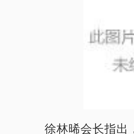
徐林晞会长指出