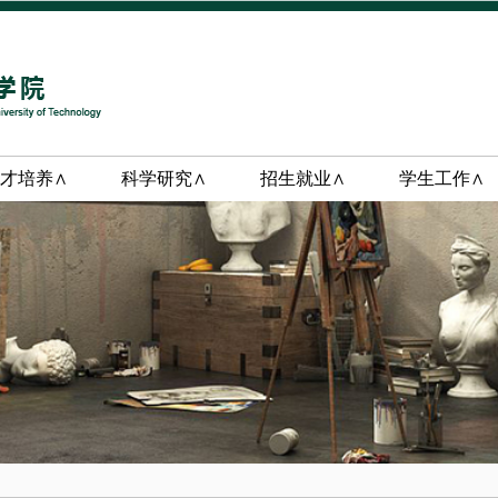
才培养∧
科学研究∧
招生就业∧
学生工作∧